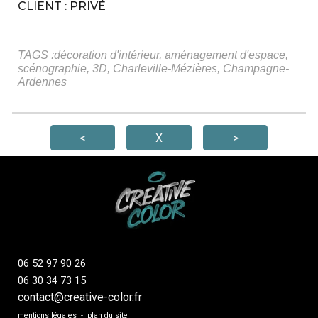
CLIENT : PRIVÉ
TAGS :décoration d'intérieur, aménagement d'espace,
scénographie, 3D, Charleville-Mézières, Champagne-
Ardennes
<
X
>
06 52 97 90 26
06 30 34 73 15
contact@creative-color.fr
mentions légales
-
plan du site